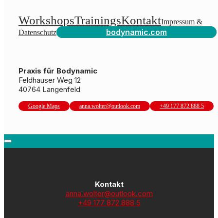
Workshops
Trainings
Kontakt
Impressum &
bodynamic.com
Datenschutz
Praxis für Bodynamic
Feldhauser Weg 12
40764 Langenfeld
Google Maps
anna.wolter@outlook.com
+49 177 872 888 5
Kontakt
anna.wolter@outlook.com
+49 177 872 888 5