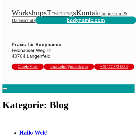
Workshops
Trainings
Kontakt
Impressum &
bodynamic.com
Datenschutz
Praxis für Bodynamic
Feldhauser Weg 12
40764 Langenfeld
Google Maps
anna.wolter@outlook.com
+49 177 872 888 5
Kategorie:
Blog
Hallo Welt!